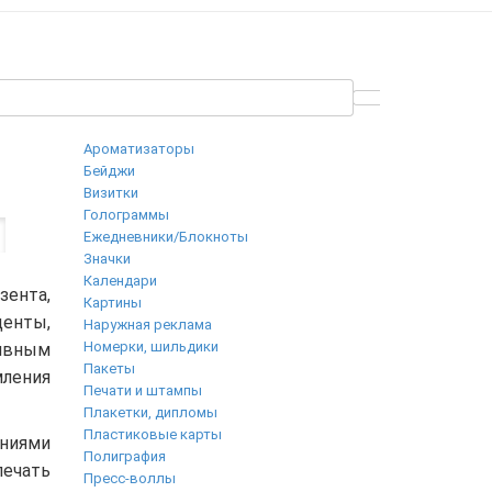
Ароматизаторы
Бейджи
Визитки
Голограммы
Ежедневники/Блокноты
Значки
Календари
зента,
Картины
денты,
Наружная реклама
Номерки, шильдики
ивным
Пакеты
мления
Печати и штампы
Плакетки, дипломы
Пластиковые карты
ниями
Полиграфия
ечать
Пресс-воллы