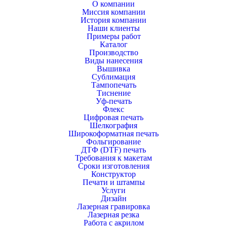
О компании
Миссия компании
История компании
Наши клиенты
Примеры работ
Каталог
Производство
Виды нанесения
Вышивка
Сублимация
Тампопечать
Тиснение
Уф-печать
Флекс
Цифровая печать
Шелкография
Широкоформатная печать
Фольгирование
ДТФ (DTF) печать
Требования к макетам
Сроки изготовления
Конструктор
Печати и штампы
Услуги
Дизайн
Лазерная гравировка
Лазерная резка
Работа с акрилом