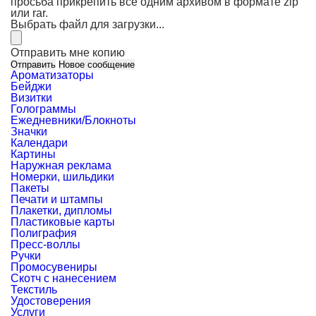
просьба прикрепить все одним архивом в формате zip
или rar.
Выбрать файл для загрузки...
Отправить мне копию
Ароматизаторы
Бейджи
Визитки
Голограммы
Ежедневники/Блокноты
Значки
Календари
Картины
Наружная реклама
Номерки, шильдики
Пакеты
Печати и штампы
Плакетки, дипломы
Пластиковые карты
Полиграфия
Пресс-воллы
Ручки
Промосувениры
Скотч с нанесением
Текстиль
Удостоверения
Услуги